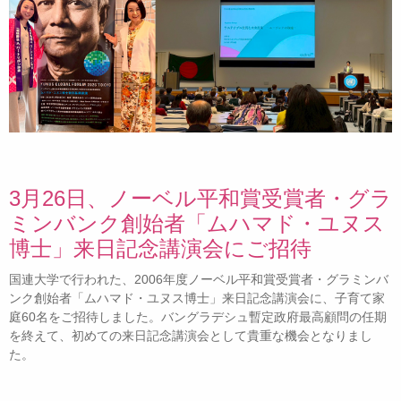
3月26日、ノーベル平和賞受賞者・グラ
ミンバンク創始者「ムハマド・ユヌス
博士」来日記念講演会にご招待
国連大学で行われた、2006年度ノーベル平和賞受賞者・グラミンバ
ンク創始者「ムハマド・ユヌス博士」来日記念講演会に、子育て家
庭60名をご招待しました。バングラデシュ暫定政府最高顧問の任期
を終えて、初めての来日記念講演会として貴重な機会となりまし
た。