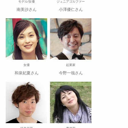
モデル/女優
ジュニアゴルファー
南美沙さん
小澤優仁さん
女優
起業家
和泉妃夏さん
今野一哉さん