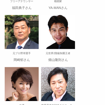
フリーアナウンサー
格闘家
福田典子さん
YA-MANさん
元プロ野球選手
元世界2階級制覇王者
岡崎郁さん
畑山隆則さん