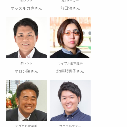
タレント
元Jリーガー
マッスル力也さん
前田治さん
タレント
ライフル射撃選手
マロン陵さん
北嶋那実子さん
元プロ野球選手
プロゴルファー