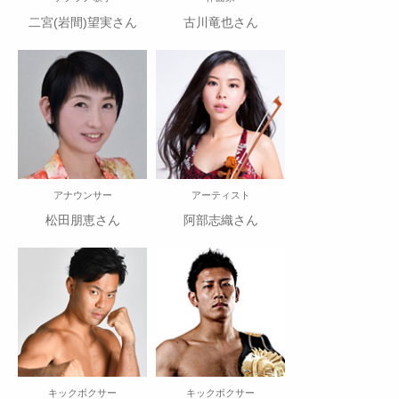
二宮(岩間)望実さん
古川竜也さん
アナウンサー
アーティスト
松田朋恵さん
阿部志織さん
キックボクサー
キックボクサー