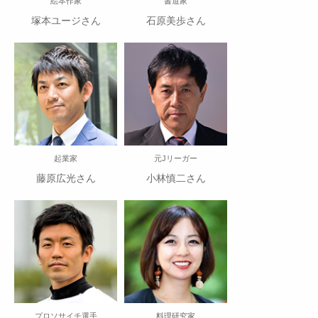
絵本作家
書道家
塚本ユージさん
石原美歩さん
起業家
元Jリーガー
藤原広光さん
小林慎二さん
プロソサイチ選手
料理研究家