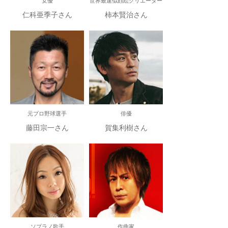
女優
世界最速似顔絵クリエーター
仁科亜季子さん
柿本賢治さん
元プロ野球選手
俳優
藤田宗一さん
賀集利樹さん
ソプラノ歌手
作曲家