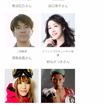
青沼広己さん
浜口恭子さん
二胡奏者
イベントプロデューサー/女
優
濱島佑貴さん
砂山さつきさん