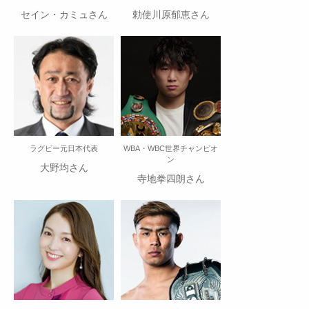
セイン・カミュさん
勅使川原郁恵さん
ラグビー元日本代表
WBA・WBC世界チャンピオ
ン
大野均さん
寺地拳四朗さん