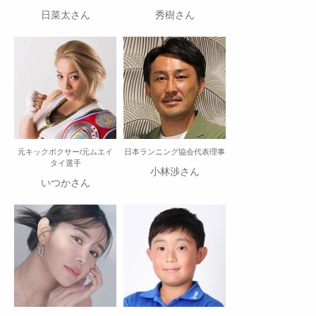
日菜太さん
秀樹さん
元キックボクサー/元ムエイ
日本ランニング協会代表理事
タイ選手
小林渉さん
いつかさん