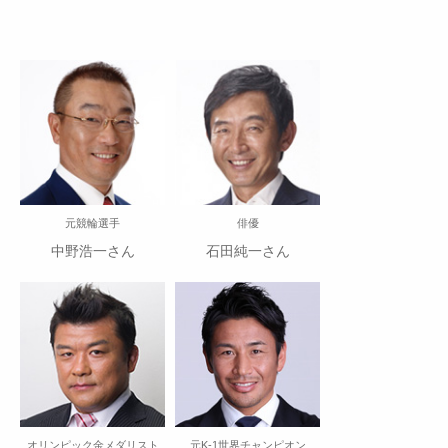
元競輪選手
俳優
中野浩一さん
石田純一さん
オリンピック金メダリスト
元K-1世界チャンピオン