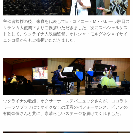
主催者挨拶の後、来賓を代表してE・ロドニー・M・ペレーラ駐日ス
リランカ大使閣下よりご挨拶いただきました。次にスペシャルゲス
トとして、ウクライナ人映画監督、オレシャ・モルグネツ＝イサイ
ェンコ様からもご挨拶いただきました。
ウクライナの歌姫、オクサーナ・ステパニュックさんが、コロラト
ゥーラソプラノにてマイクなしの圧巻のパフォーマンス。ピアノの
有岡奈保さんと共に、素晴らしいステージを届けてくれました。