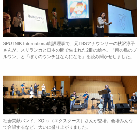
SPUTNIK International創設理事で、元TBSアナウンサーの秋沢淳子
さんが、スリランカと日本の間で生まれた2冊の絵本。「南の島のプ
ルワン」と「ぼくのウンチはなんになる」を読み聞かせしました。
社会貢献バンド、XQ’ｓ（エクスクーズ）さんが登場。会場みんな
で合唱するなど、大いに盛り上がりました。